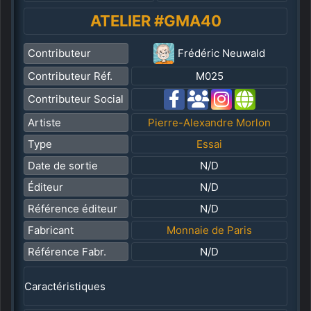
ATELIER #GMA40
Contributeur
Frédéric Neuwald
Contributeur Réf.
M025
Contributeur Social
Artiste
Pierre-Alexandre Morlon
Type
Essai
Date de sortie
N/D
Éditeur
N/D
Référence éditeur
N/D
Fabricant
Monnaie de Paris
Référence Fabr.
N/D
Caractéristiques