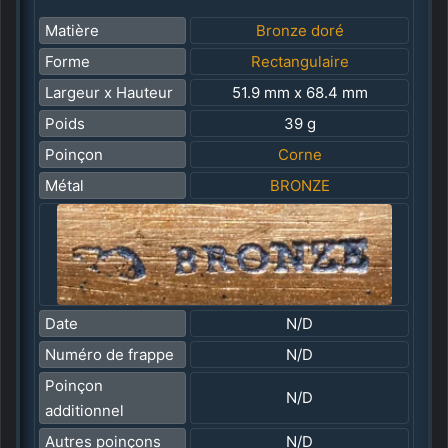
Matière
Bronze doré
Forme
Rectangulaire
Largeur x Hauteur
51.9 mm x 68.4 mm
Poids
39 g
Poinçon
Corne
Métal
BRONZE
Date
N/D
Numéro de frappe
N/D
Poinçon
N/D
additionnel
Autres poinçons
N/D