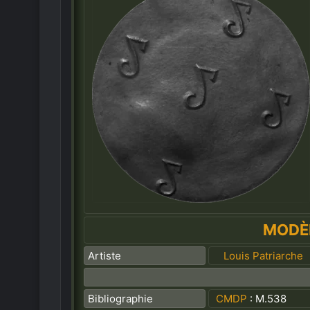
MODÈ
Artiste
Louis Patriarche
Bibliographie
CMDP
: M.538