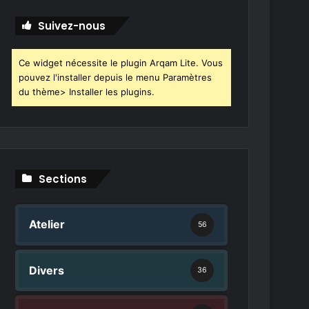
r
c
Suivez-nous
h
e
r
Ce widget nécessite le plugin Arqam Lite. Vous
pouvez l'installer depuis le menu Paramètres
:
du thème> Installer les plugins.
Sections
Atelier
56
Divers
36