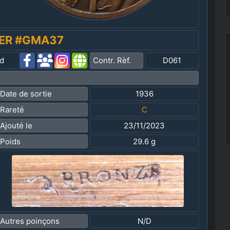
IER #GMA37
ld
Contr. Rèf.
D061
Date de sortie
1936
Rareté
C
Ajouté le
23/11/2023
Poids
29.6 g
Autres poinçons
N/D