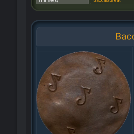
Thème(s)
Baccalauréat
Bacc