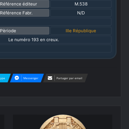
Référence éditeur
M.538
Référence Fabr.
N/D
Pèriode
IIIe République
Le numéro 193 en creux.
kype
Messenger
Partager par email
M
u