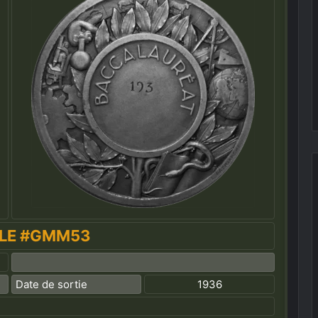
LE #GMM53
Date de sortie
1936