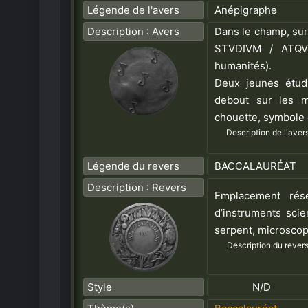
Légende de l'avers
Anépigraphe
Description : Avers
Dans le champ, surm
STVDIVM / ATQVE
humanités).
Deux jeunes étudi
debout sur les m
chouette, symbole
Description de l'avers
Légende du revers
BACCALAURÉAT
Description : Revers
Emplacement rés
d’instruments scie
serpent, microscop
Description du revers
Style
N/D