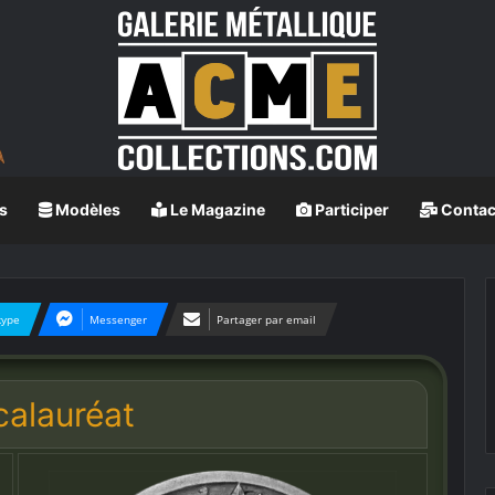
s
Modèles
Le Magazine
Participer
Contac
kype
Messenger
Partager par email
alauréat