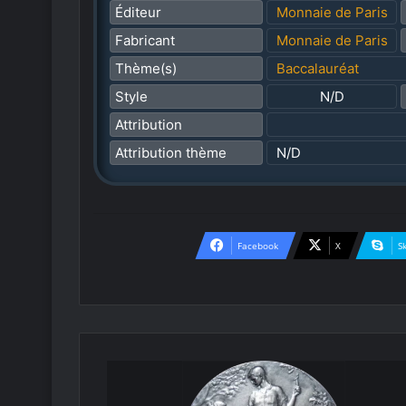
Éditeur
Monnaie de Paris
Fabricant
Monnaie de Paris
Thème(s)
Baccalauréat
Style
N/D
Attribution
Attribution thème
N/D
Facebook
X
S
L
e