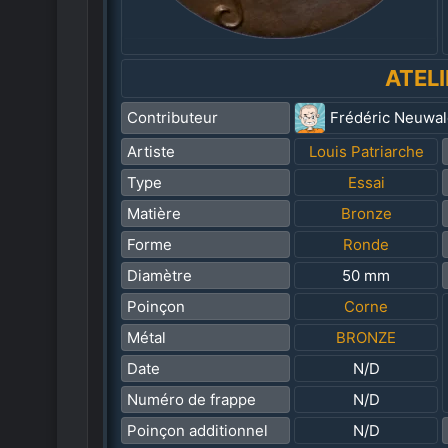
ATEL
Contributeur
Frédéric Neuwa
Artiste
Louis Patriarche
Type
Essai
Matière
Bronze
Forme
Ronde
Diamètre
50 mm
Poinçon
Corne
Métal
BRONZE
Date
N/D
Numéro de frappe
N/D
Poinçon additionnel
N/D