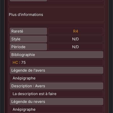
Plus d'informations
Rareté
R4
Style
N/D
Pèriode
N/D
Bibliographie
HC
: 75
Légende de l'avers
Anépigraphe
Description : Avers
La description est à faire
Légende du revers
Anépigraphe