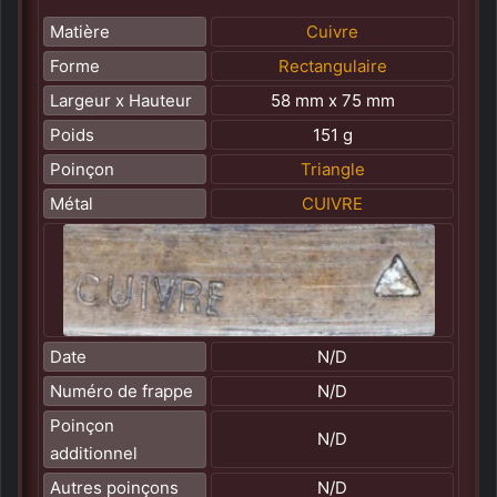
Matière
Cuivre
Forme
Rectangulaire
Largeur x Hauteur
58 mm x 75 mm
Poids
151 g
Poinçon
Triangle
Métal
CUIVRE
Date
N/D
Numéro de frappe
N/D
Poinçon
N/D
additionnel
Autres poinçons
N/D