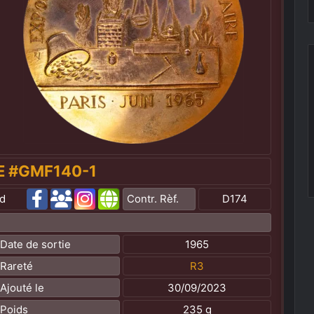
E #GMF140-1
ld
Contr. Rèf.
D174
Date de sortie
1965
Rareté
R3
Ajouté le
30/09/2023
Poids
235 g