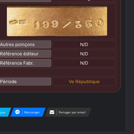
Autres poinçons
N/D
Référence éditeur
N/D
Référence Fabr.
N/D
Pèriode
Ve République
kype
Messenger
Partager par email