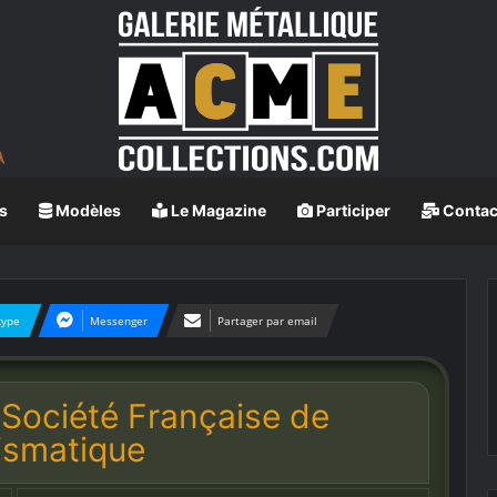
s
Modèles
Le Magazine
Participer
Contac
kype
Messenger
Partager par email
 Société Française de
smatique