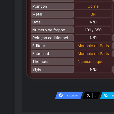
Poinçon
Corne
Métal
BR
Date
N/D
Numéro de frappe
199 / 350
Poinçon additionnel
N/D
Éditeur
Monnaie de Paris
Fabricant
Monnaie de Paris
Thème(s)
Numismatique
Style
N/D
Facebook
X
S