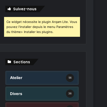
r
c
Suivez-nous
h
e
r
Ce widget nécessite le plugin Arqam Lite. Vous
pouvez l'installer depuis le menu Paramètres
:
du thème> Installer les plugins.
Sections
Atelier
56
Divers
36