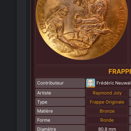
FRAPP
Contributeur
Frédéric Neuwa
Artiste
Raymond Joly
Type
Frappe Originale
Matière
Bronze
Forme
Ronde
Diamètre
80.8 mm