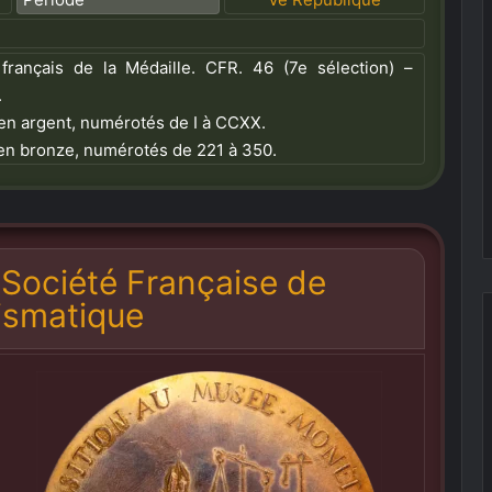
français de la Médaille.
CFR. 46 (7
e
sélection) –
.
en argent, numérotés de I à CCXX.
en bronze, numérotés de 221
à 350.
 Société Française de
smatique