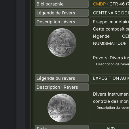
Bibliographie
CMDP
: CFR 46 (7
Légende de l'avers
CENTENAIRE DE 
Description : Avers
Frappe monétair
Cette composition
légende : C
NUMISMATIQUE.
Revers.
Divers in
Description de l'aver
Légende du revers
EXPOSITION AU 
Description : Revers
Divers instrument
contrôle des mon
Description du rever
Style
N/D