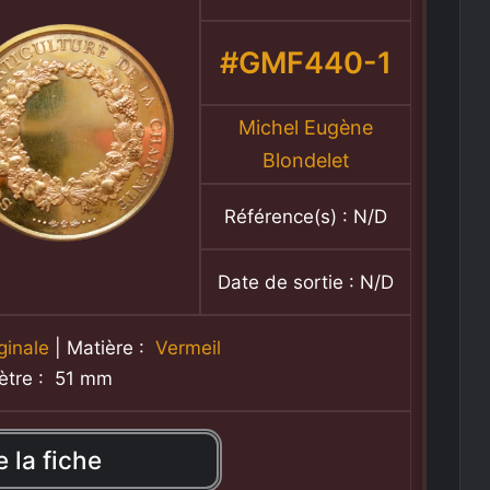
#GMF440-1
Michel Eugène
Blondelet
Référence(s) : N/D
Date de sortie : N/D
ginale
| Matière :
Vermeil
ètre : 51 mm
e la fiche