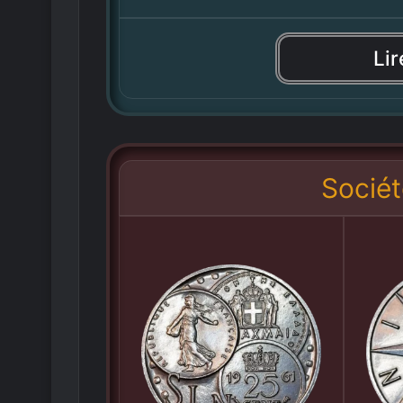
Lir
Sociét