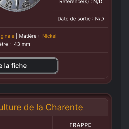
Référence(s) : N/D
Date de sortie : N/D
iginale
| Matière :
Nickel
ètre : 43 mm
e la fiche
ulture de la Charente
FRAPPE